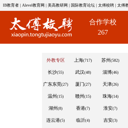
IB教育者
|
Alevel教育网
|
美高教研网
|
国际教育论坛
|
太傅校聘
|
太傅
合作学校
267
外教专区
上海
苏州
(717)
(582)
长沙
武汉
淄博
(55)
(48)
(46)
广东东莞
厦门
天津
(27)
(27)
(26)
温州
赣州
珠海
(15)
(15)
(14)
湖州
香港
淮安
(8)
(7)
(7)
连云港
临沂
吉安
(5)
(4)
(3)