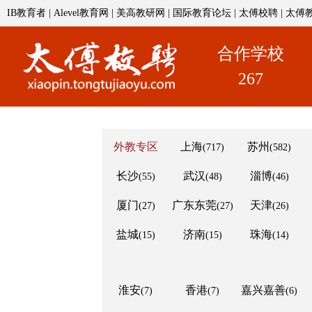
IB教育者
|
Alevel教育网
|
美高教研网
|
国际教育论坛
|
太傅校聘
|
太傅
合作学校
267
外教专区
上海
苏州
(717)
(582)
长沙
武汉
淄博
(55)
(48)
(46)
厦门
广东东莞
天津
(27)
(27)
(26)
盐城
济南
珠海
(15)
(15)
(14)
淮安
香港
嘉兴嘉善
(7)
(7)
(6)