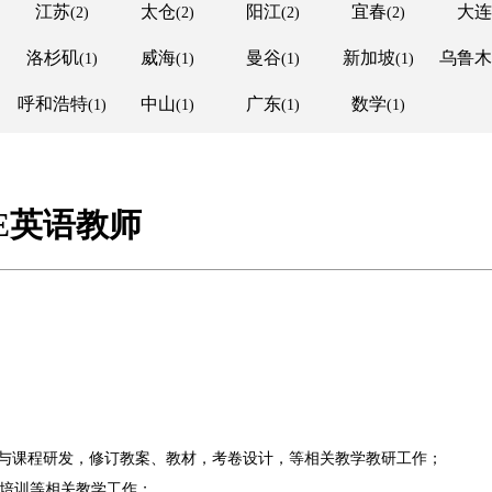
江苏
太仓
阳江
宜春
大连
(2)
(2)
(2)
(2)
洛杉矶
威海
曼谷
新加坡
乌鲁木
(1)
(1)
(1)
(1)
呼和浩特
中山
广东
数学
(1)
(1)
(1)
(1)
SE英语教师
点，参与课程研发，修订教案、教材，考卷设计，等相关教学教研工作；
师培训等相关教学工作；