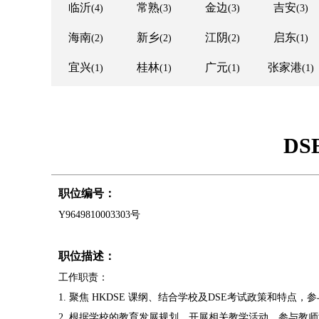
临沂
常熟
金边
吉安
(4)
(3)
(3)
(3)
海南
新乡
江阴
启东
(2)
(2)
(2)
(1)
宜兴
桂林
广元
张家港
(1)
(1)
(1)
(1)
D
职位编号：
Y9649810003303号
职位描述：
工作职责：
1. 聚焦 HKDSE 课纲、结合学校及DSE考试政策和特
2. 根据学校的教育发展规划，开展相关教学活动，参与教