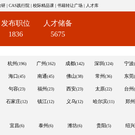
教研
|
CAS践行院
|
校际精品课
|
书籍转让广场
|
人才库
发布职位
人才储备
1836
5675
杭州
广州
成都
深圳
宁波
(196)
(162)
(142)
(124)
海口
南通
佛山
常州
东莞
(45)
(45)
(38)
(36)
句容
福州
西安
太原
台州
(23)
(23)
(23)
(22)
石家庄
镇江
义乌
哈尔滨
郑州
(12)
(12)
(12)
(11)
宜昌
泰州
潍坊
贵阳
绍兴
(6)
(6)
(6)
(5)