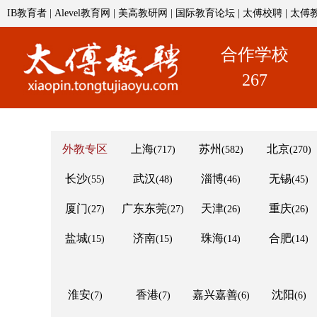
IB教育者
|
Alevel教育网
|
美高教研网
|
国际教育论坛
|
太傅校聘
|
太傅
合作学校
267
外教专区
上海
苏州
北京
(717)
(582)
(270)
长沙
武汉
淄博
无锡
(55)
(48)
(46)
(45)
厦门
广东东莞
天津
重庆
(27)
(27)
(26)
(26)
盐城
济南
珠海
合肥
(15)
(15)
(14)
(14)
淮安
香港
嘉兴嘉善
沈阳
(7)
(7)
(6)
(6)