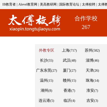
IB教育者
|
Alevel教育网
|
美高教研网
|
国际教育论坛
|
太傅校聘
|
太傅
合作学校
267
外教专区
上海
苏州
(717)
(582)
长沙
武汉
淄博
(55)
(48)
(46)
广东东莞
厦门
天津
(27)
(27)
(26)
温州
赣州
珠海
(15)
(15)
(14)
湖州
香港
淮安
(8)
(7)
(7)
连云港
临沂
吉安
(5)
(4)
(3)